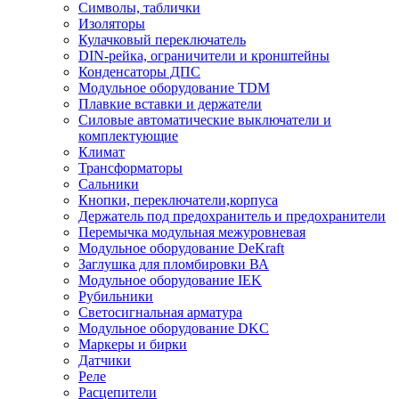
Символы, таблички
Изоляторы
Кулачковый переключатель
DIN-рейка, ограничители и кронштейны
Конденсаторы ДПС
Модульное оборудование TDM
Плавкие вставки и держатели
Силовые автоматические выключатели и
комплектующие
Климат
Трансформаторы
Сальники
Кнопки, переключатели,корпуса
Держатель под предохранитель и предохранители
Перемычка модульная межуровневая
Модульное оборудование DeKraft
Заглушка для пломбировки ВА
Модульное оборудование IEK
Рубильники
Светосигнальная арматура
Модульное оборудование DKC
Маркеры и бирки
Датчики
Реле
Расцепители