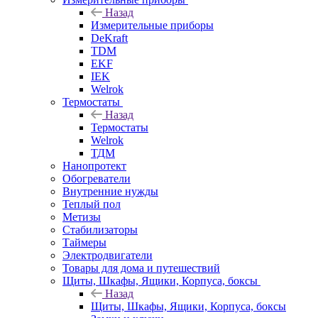
Назад
Измерительные приборы
DeKraft
TDM
EKF
IEK
Welrok
Термостаты
Назад
Термостаты
Welrok
ТДМ
Нанопротект
Обогреватели
Внутренние нужды
Теплый пол
Метизы
Стабилизаторы
Таймеры
Электродвигатели
Товары для дома и путешествий
Щиты, Шкафы, Ящики, Корпуса, боксы
Назад
Щиты, Шкафы, Ящики, Корпуса, боксы