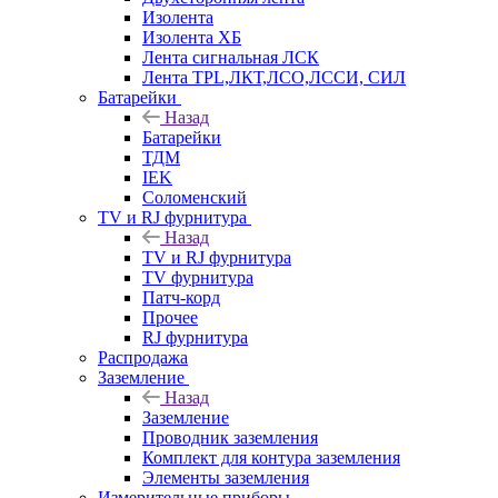
Изолента
Изолента ХБ
Лента сигнальная ЛСК
Лента TPL,ЛКТ,ЛСО,ЛССИ, СИЛ
Батарейки
Назад
Батарейки
ТДМ
IEK
Соломенский
TV и RJ фурнитура
Назад
TV и RJ фурнитура
TV фурнитура
Патч-корд
Прочее
RJ фурнитура
Распродажа
Заземление
Назад
Заземление
Проводник заземления
Комплект для контура заземления
Элементы заземления
Измерительные приборы