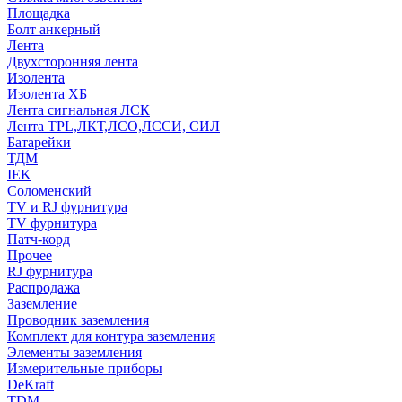
Площадка
Болт анкерный
Лента
Двухсторонняя лента
Изолента
Изолента ХБ
Лента сигнальная ЛСК
Лента TPL,ЛКТ,ЛСО,ЛССИ, СИЛ
Батарейки
ТДМ
IEK
Соломенский
TV и RJ фурнитура
TV фурнитура
Патч-корд
Прочее
RJ фурнитура
Распродажа
Заземление
Проводник заземления
Комплект для контура заземления
Элементы заземления
Измерительные приборы
DeKraft
TDM