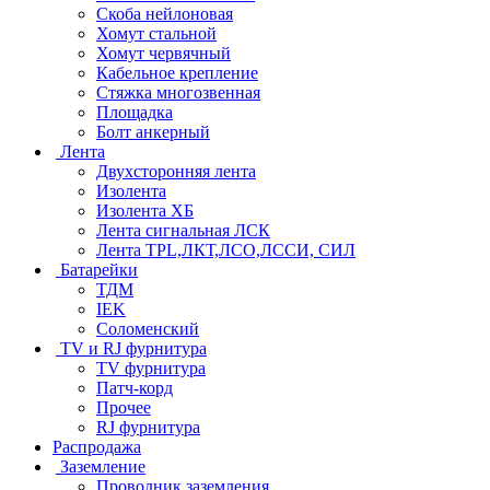
Скоба нейлоновая
Хомут стальной
Хомут червячный
Кабельное крепление
Стяжка многозвенная
Площадка
Болт анкерный
Лента
Двухсторонняя лента
Изолента
Изолента ХБ
Лента сигнальная ЛСК
Лента TPL,ЛКТ,ЛСО,ЛССИ, СИЛ
Батарейки
ТДМ
IEK
Соломенский
TV и RJ фурнитура
TV фурнитура
Патч-корд
Прочее
RJ фурнитура
Распродажа
Заземление
Проводник заземления