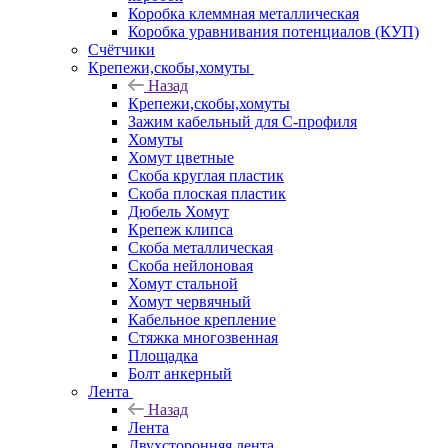
Коробка клеммная металлическая
Коробка уравнивания потенциалов (КУП)
Счётчики
Крепежи,скобы,хомуты
Назад
Крепежи,скобы,хомуты
Зажим кабельный для С-профиля
Хомуты
Хомут цветные
Скоба круглая пластик
Скоба плоская пластик
Дюбель Хомут
Крепеж клипса
Скоба металлическая
Скоба нейлоновая
Хомут стальной
Хомут червячный
Кабельное крепление
Стяжка многозвенная
Площадка
Болт анкерный
Лента
Назад
Лента
Двухсторонняя лента