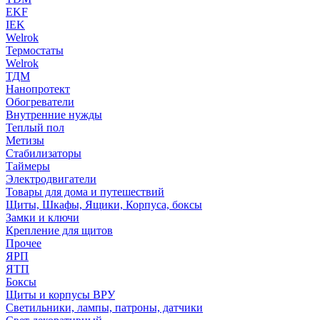
EKF
IEK
Welrok
Термостаты
Welrok
ТДМ
Нанопротект
Обогреватели
Внутренние нужды
Теплый пол
Метизы
Стабилизаторы
Таймеры
Электродвигатели
Товары для дома и путешествий
Щиты, Шкафы, Ящики, Корпуса, боксы
Замки и ключи
Крепление для щитов
Прочее
ЯРП
ЯТП
Боксы
Щиты и корпусы ВРУ
Светильники, лампы, патроны, датчики