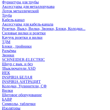
Фурнитура для трубы
Аксессуары для металлорукава
Лоток металлический
Труба
Кабель-канал
Аксессуары для кабель-канала
Розетки, Выкл, Вилки, Звонки, Блоки, Колодки...
Силовые вилки и розетки
Каучук розетки и вилки
ТДМ
Блоки , тройники
Разъёмы
Звонки
SCHNEIDER-ELECTRIC
Шнур с вык. и без
!Выключатели ASD
ИЕК
INSPIRIA БЕЛАЯ
INSPIRIA АНТРАЦИТ
Колодки, Удлинители, СФ
Вилки
Щитовое оборудование
БАВР
Символы, таблички
Изоляторы