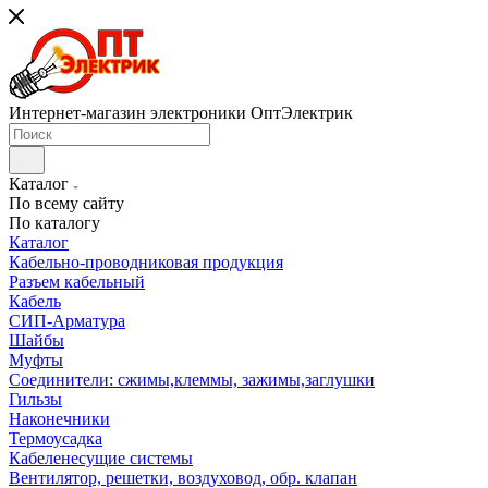
Интернет-магазин электроники ОптЭлектрик
Каталог
По всему сайту
По каталогу
Каталог
Кабельно-проводниковая продукция
Разъем кабельный
Кабель
СИП-Арматура
Шайбы
Муфты
Соединители: сжимы,клеммы, зажимы,заглушки
Гильзы
Наконечники
Термоусадка
Кабеленесущие системы
Вентилятор, решетки, воздуховод, обр. клапан