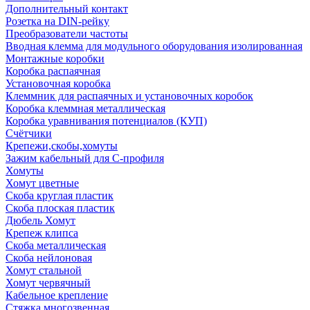
Дополнительный контакт
Розетка на DIN-рейку
Преобразователи частоты
Вводная клемма для модульного оборудования изолированная
Монтажные коробки
Коробка распаячная
Установочная коробка
Клеммник для распаячных и установочных коробок
Коробка клеммная металлическая
Коробка уравнивания потенциалов (КУП)
Счётчики
Крепежи,скобы,хомуты
Зажим кабельный для С-профиля
Хомуты
Хомут цветные
Скоба круглая пластик
Скоба плоская пластик
Дюбель Хомут
Крепеж клипса
Скоба металлическая
Скоба нейлоновая
Хомут стальной
Хомут червячный
Кабельное крепление
Стяжка многозвенная