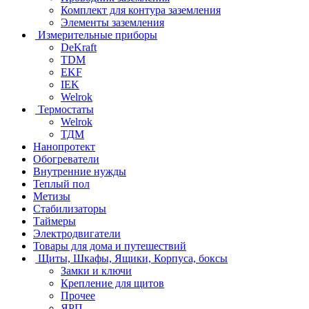
Комплект для контура заземления
Элементы заземления
Измерительные приборы
DeKraft
TDM
EKF
IEK
Welrok
Термостаты
Welrok
ТДМ
Нанопротект
Обогреватели
Внутренние нужды
Теплый пол
Метизы
Стабилизаторы
Таймеры
Электродвигатели
Товары для дома и путешествий
Щиты, Шкафы, Ящики, Корпуса, боксы
Замки и ключи
Крепление для щитов
Прочее
ЯРП