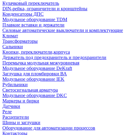
Кулачковый переключатель
DIN-рейка, ограничители и кронштейны
Конденсаторы ДПС
Модульное оборудование TDM
Плавкие вставки и держатели
Силовые автоматические выключатели и комплектующие
Климат
Трансформаторы
Сальники
Кнопки, переключатели,корпуса
Держатель под предохранитель и предохранители
Перемычка модульная межуровневая
Модульное оборудование DeKraft
Заглушка для пломбировки ВА
Модульное оборудование IEK
Рубильники
Светосигнальная арматура
Модульное оборудование DKC
Маркеры и бирки
Датчики
Реле
Расцепители
Шины и заглушки
Оборудование для автоматизации процессов
Контакторы