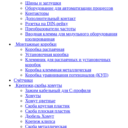
Шины и заглушки
Оборудование для автоматизации процессов
Контакторы
Дополнительный контакт
Розетка на DIN-рейку
Преобразователи частоты
Вводная клемма для модульного оборудования
изолированная
Монтажные коробки
Коробка распаячная
Установочная коробка
Клеммник для распаячных и установочных
коробок
Коробка клеммная металлическая
Коробка уравнивания потенциалов (КУП)
Счётчики
Крепежи,скобы,хомуты
Зажим кабельный для С-профиля
Хомуты
Хомут цветные
Скоба круглая пластик
Скоба плоская пластик
Дюбель Хомут
Крепеж клипса
Скоба металлическая