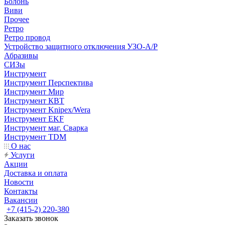
Болонь
Виви
Прочее
Ретро
Ретро провод
Устройство защитного отключения УЗО-А/Р
Абразивы
СИЗы
Инструмент
Инструмент Перспектива
Инструмент Мир
Инструмент КВТ
Инструмент Knipex/Wera
Инструмент EKF
Инструмент маг. Сварка
Инструмент TDM
О нас
Услуги
Акции
Доставка и оплата
Новости
Контакты
Вакансии
+7 (415-2) 220-380
Заказать звонок