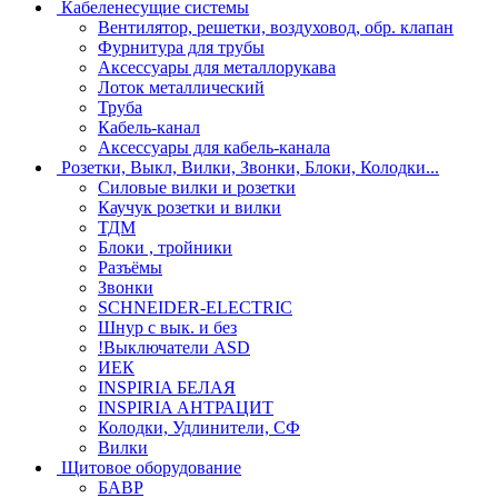
Кабеленесущие системы
Вентилятор, решетки, воздуховод, обр. клапан
Фурнитура для трубы
Аксессуары для металлорукава
Лоток металлический
Труба
Кабель-канал
Аксессуары для кабель-канала
Розетки, Выкл, Вилки, Звонки, Блоки, Колодки...
Силовые вилки и розетки
Каучук розетки и вилки
ТДМ
Блоки , тройники
Разъёмы
Звонки
SCHNEIDER-ELECTRIC
Шнур с вык. и без
!Выключатели ASD
ИЕК
INSPIRIA БЕЛАЯ
INSPIRIA АНТРАЦИТ
Колодки, Удлинители, СФ
Вилки
Щитовое оборудование
БАВР