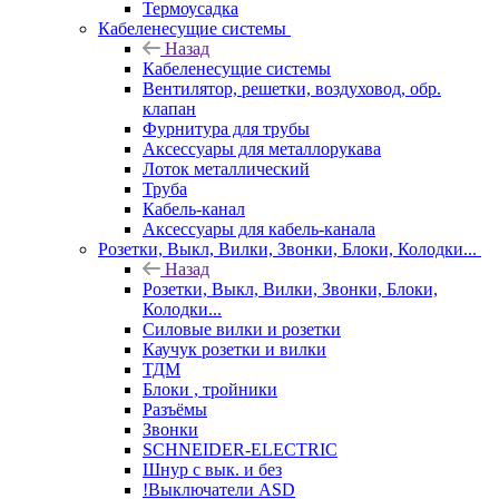
Термоусадка
Кабеленесущие системы
Назад
Кабеленесущие системы
Вентилятор, решетки, воздуховод, обр.
клапан
Фурнитура для трубы
Аксессуары для металлорукава
Лоток металлический
Труба
Кабель-канал
Аксессуары для кабель-канала
Розетки, Выкл, Вилки, Звонки, Блоки, Колодки...
Назад
Розетки, Выкл, Вилки, Звонки, Блоки,
Колодки...
Силовые вилки и розетки
Каучук розетки и вилки
ТДМ
Блоки , тройники
Разъёмы
Звонки
SCHNEIDER-ELECTRIC
Шнур с вык. и без
!Выключатели ASD