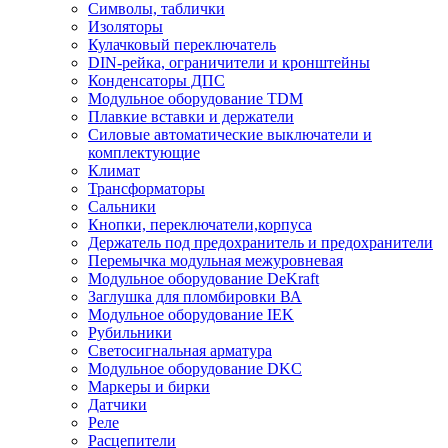
Символы, таблички
Изоляторы
Кулачковый переключатель
DIN-рейка, ограничители и кронштейны
Конденсаторы ДПС
Модульное оборудование TDM
Плавкие вставки и держатели
Силовые автоматические выключатели и
комплектующие
Климат
Трансформаторы
Сальники
Кнопки, переключатели,корпуса
Держатель под предохранитель и предохранители
Перемычка модульная межуровневая
Модульное оборудование DeKraft
Заглушка для пломбировки ВА
Модульное оборудование IEK
Рубильники
Светосигнальная арматура
Модульное оборудование DKC
Маркеры и бирки
Датчики
Реле
Расцепители