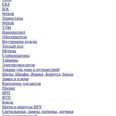
EKF
IEK
Welrok
Термостаты
Welrok
ТДМ
Нанопротект
Обогреватели
Внутренние нужды
Теплый пол
Метизы
Стабилизаторы
Таймеры
Электродвигатели
Товары для дома и путешествий
Щиты, Шкафы, Ящики, Корпуса, боксы
Замки и ключи
Крепление для щитов
Прочее
ЯРП
ЯТП
Боксы
Щиты и корпусы ВРУ
Светильники, лампы, патроны, датчики