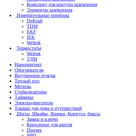
Комплект для контура заземления
Элементы заземления
Измерительные приборы
DeKraft
TDM
EKF
IEK
Welrok
Термостаты
Welrok
ТДМ
Нанопротект
Обогреватели
Внутренние нужды
Теплый пол
Метизы
Стабилизаторы
Таймеры
Электродвигатели
Товары для дома и путешествий
Щиты, Шкафы, Ящики, Корпуса, боксы
Замки и ключи
Крепление для щитов
Прочее
ЯРП