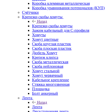
Коробка клеммная металлическая
Коробка уравнивания потенциалов (КУП)
Счётчики
Крепежи,скобы,хомуты
Назад
Крепежи,скобы,хомуты
Зажим кабельный для С-профиля
Хомуты
Хомут цветные
Скоба круглая пластик
Скоба плоская пластик
Дюбель Хомут
Крепеж клипса
Скоба металлическая
Скоба нейлоновая
Хомут стальной
Хомут червячный
Кабельное крепление
Стяжка многозвенная
Площадка
Болт анкерный
Лента
Назад
Лента
Двухсторонняя лента