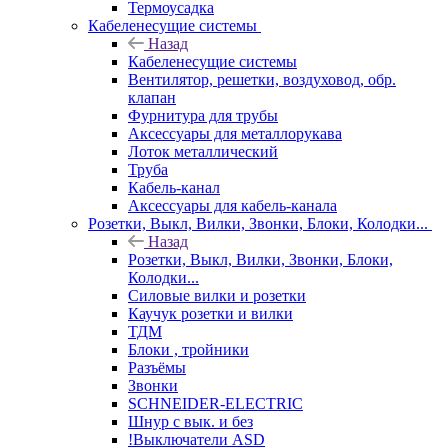
Термоусадка
Кабеленесущие системы
Назад
Кабеленесущие системы
Вентилятор, решетки, воздуховод, обр.
клапан
Фурнитура для трубы
Аксессуары для металлорукава
Лоток металлический
Труба
Кабель-канал
Аксессуары для кабель-канала
Розетки, Выкл, Вилки, Звонки, Блоки, Колодки...
Назад
Розетки, Выкл, Вилки, Звонки, Блоки,
Колодки...
Силовые вилки и розетки
Каучук розетки и вилки
ТДМ
Блоки , тройники
Разъёмы
Звонки
SCHNEIDER-ELECTRIC
Шнур с вык. и без
!Выключатели ASD