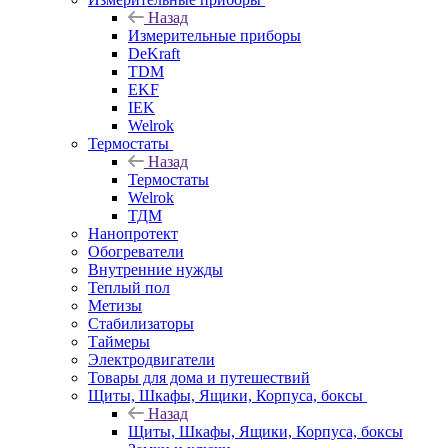
Назад
Измерительные приборы
DeKraft
TDM
EKF
IEK
Welrok
Термостаты
Назад
Термостаты
Welrok
ТДМ
Нанопротект
Обогреватели
Внутренние нужды
Теплый пол
Метизы
Стабилизаторы
Таймеры
Электродвигатели
Товары для дома и путешествий
Щиты, Шкафы, Ящики, Корпуса, боксы
Назад
Щиты, Шкафы, Ящики, Корпуса, боксы