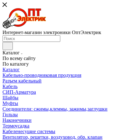
Интернет-магазин электроники ОптЭлектрик
Каталог
По всему сайту
По каталогу
Каталог
Кабельно-проводниковая продукция
Разъем кабельный
Кабель
СИП-Арматура
Шайбы
Муфты
Соединители: сжимы,клеммы, зажимы,заглушки
Гильзы
Наконечники
Термоусадка
Кабеленесущие системы
Вентилятор, решетки, воздуховод, обр. клапан