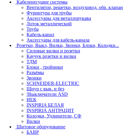
Кабеленесущие системы
Вентилятор, решетки, воздуховод, обр. клапан
Фурнитура для трубы
Аксессуары для металлорукава
Лоток металлический
Труба
Кабель-канал
Аксессуары для кабель-канала
Розетки, Выкл, Вилки, Звонки, Блоки, Колодки...
Силовые вилки и розетки
Каучук розетки и вилки
ТДМ
Блоки , тройники
Разъёмы
Звонки
SCHNEIDER-ELECTRIC
Шнур с вык. и без
!Выключатели ASD
ИЕК
INSPIRIA БЕЛАЯ
INSPIRIA АНТРАЦИТ
Колодки, Удлинители, СФ
Вилки
Щитовое оборудование
БАВР