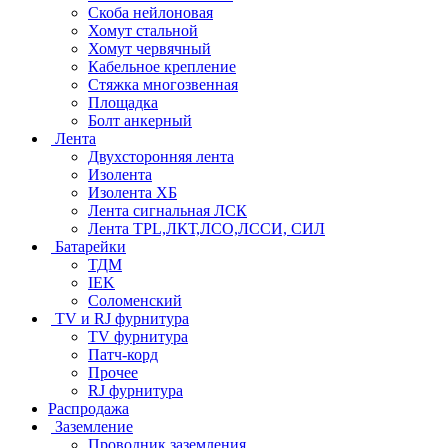
Скоба нейлоновая
Хомут стальной
Хомут червячный
Кабельное крепление
Стяжка многозвенная
Площадка
Болт анкерный
Лента
Двухсторонняя лента
Изолента
Изолента ХБ
Лента сигнальная ЛСК
Лента TPL,ЛКТ,ЛСО,ЛССИ, СИЛ
Батарейки
ТДМ
IEK
Соломенский
TV и RJ фурнитура
TV фурнитура
Патч-корд
Прочее
RJ фурнитура
Распродажа
Заземление
Проводник заземления