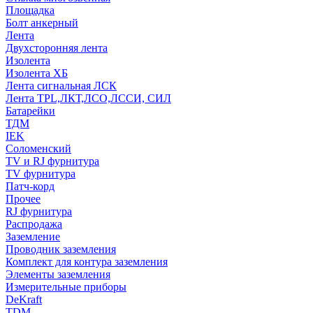
Площадка
Болт анкерный
Лента
Двухсторонняя лента
Изолента
Изолента ХБ
Лента сигнальная ЛСК
Лента TPL,ЛКТ,ЛСО,ЛССИ, СИЛ
Батарейки
ТДМ
IEK
Соломенский
TV и RJ фурнитура
TV фурнитура
Патч-корд
Прочее
RJ фурнитура
Распродажа
Заземление
Проводник заземления
Комплект для контура заземления
Элементы заземления
Измерительные приборы
DeKraft
TDM