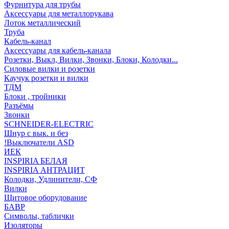
Фурнитура для трубы
Аксессуары для металлорукава
Лоток металлический
Труба
Кабель-канал
Аксессуары для кабель-канала
Розетки, Выкл, Вилки, Звонки, Блоки, Колодки...
Силовые вилки и розетки
Каучук розетки и вилки
ТДМ
Блоки , тройники
Разъёмы
Звонки
SCHNEIDER-ELECTRIC
Шнур с вык. и без
!Выключатели ASD
ИЕК
INSPIRIA БЕЛАЯ
INSPIRIA АНТРАЦИТ
Колодки, Удлинители, СФ
Вилки
Щитовое оборудование
БАВР
Символы, таблички
Изоляторы