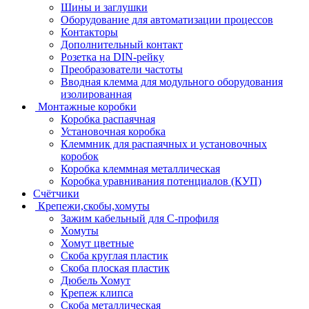
Шины и заглушки
Оборудование для автоматизации процессов
Контакторы
Дополнительный контакт
Розетка на DIN-рейку
Преобразователи частоты
Вводная клемма для модульного оборудования
изолированная
Монтажные коробки
Коробка распаячная
Установочная коробка
Клеммник для распаячных и установочных
коробок
Коробка клеммная металлическая
Коробка уравнивания потенциалов (КУП)
Счётчики
Крепежи,скобы,хомуты
Зажим кабельный для С-профиля
Хомуты
Хомут цветные
Скоба круглая пластик
Скоба плоская пластик
Дюбель Хомут
Крепеж клипса
Скоба металлическая