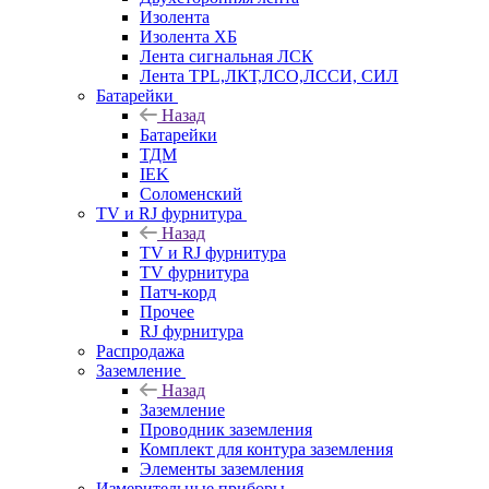
Изолента
Изолента ХБ
Лента сигнальная ЛСК
Лента TPL,ЛКТ,ЛСО,ЛССИ, СИЛ
Батарейки
Назад
Батарейки
ТДМ
IEK
Соломенский
TV и RJ фурнитура
Назад
TV и RJ фурнитура
TV фурнитура
Патч-корд
Прочее
RJ фурнитура
Распродажа
Заземление
Назад
Заземление
Проводник заземления
Комплект для контура заземления
Элементы заземления
Измерительные приборы