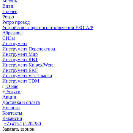
Болонь
Виви
Прочее
Ретро
Ретро провод
Устройство защитного отключения УЗО-А/Р
Абразивы
СИЗы
Инструмент
Инструмент Перспектива
Инструмент Мир
Инструмент КВТ
Инструмент Knipex/Wera
Инструмент EKF
Инструмент маг. Сварка
Инструмент TDM
О нас
Услуги
Акции
Доставка и оплата
Новости
Контакты
Вакансии
+7 (415-2) 220-380
Заказать звонок