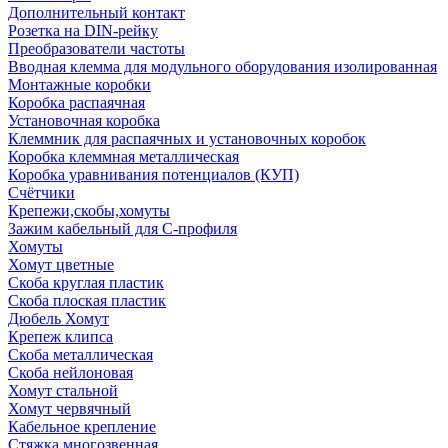
Дополнительный контакт
Розетка на DIN-рейку
Преобразователи частоты
Вводная клемма для модульного оборудования изолированная
Монтажные коробки
Коробка распаячная
Установочная коробка
Клеммник для распаячных и установочных коробок
Коробка клеммная металлическая
Коробка уравнивания потенциалов (КУП)
Счётчики
Крепежи,скобы,хомуты
Зажим кабельный для С-профиля
Хомуты
Хомут цветные
Скоба круглая пластик
Скоба плоская пластик
Дюбель Хомут
Крепеж клипса
Скоба металлическая
Скоба нейлоновая
Хомут стальной
Хомут червячный
Кабельное крепление
Стяжка многозвенная